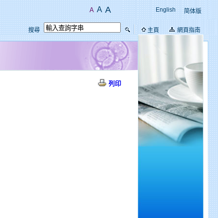
A
A
A
English
简体版
搜尋
主頁
網頁指南
列印