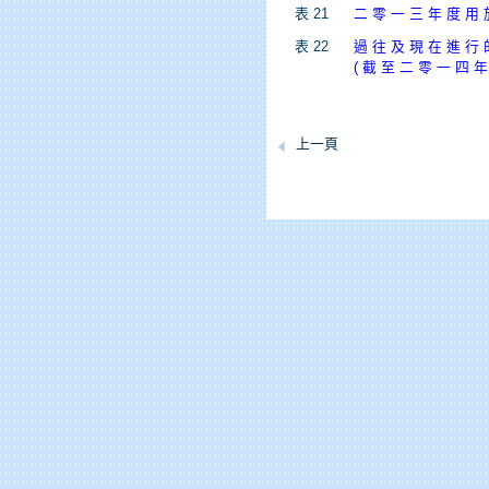
表 21
二 零 一 三 年 度 用 
表 22
過 往 及 現 在 進 行 
( 截 至 二 零 一 四 年
上一頁