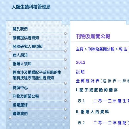
人類生殖科技管理局
關於我們
刊物及新聞公報
服務提供者須知
胚胎研究人員須知
主頁
>
刊物及新聞公報
>
報 告
病人須知
2013
捐贈人須知
說 明
經由涉及捐贈配子或胚胎的生
殖科技程序而誕生者須知
全 部 統 計 表
( 包 括 表 一 至 
持牌中心
I. 配 子 或 胚 胎 的 儲 存
刊物及新聞公報
表 1
二 零 一 三 年 度 生 
相關連結
II. 捐 贈 人 的 資 料
聯絡我們
表 2
二 零 一 三 年 度 配 