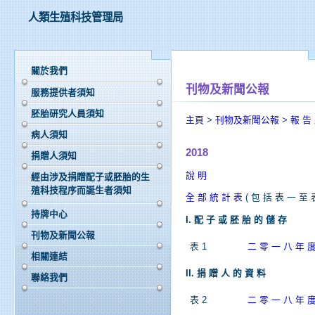
人類生殖科技管理局
關於我們
刊物及新聞公報
服務提供者須知
胚胎研究人員須知
主頁
>
刊物及新聞公報
>
報 告
病人須知
2018
捐贈人須知
說 明
經由涉及捐贈配子或胚胎的生
殖科技程序而誕生者須知
全 部 統 計 表
( 包 括 表 一 至 
持牌中心
I. 配 子 或 胚 胎 的 儲 存
刊物及新聞公報
表 1
二 零 一 八 年 度
相關連結
II. 捐 贈 人 的 資 料
聯絡我們
表 2
二 零 一 八 年 度