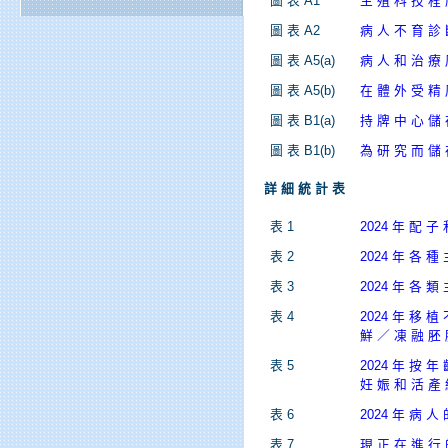
圖 表 A1
生 殖 科 技 程 
圖 表 A2
病 人 不 育 診
圖 表 A5(a)
病 人 和 治 療 
圖 表 A5(b)
在 體 外 受 精 
圖 表 B1(a)
持 牌 中 心 儲 
圖 表 B1(b)
為 研 究 而 儲 
詳 細 統 計 表
表 1
2024 年 配 子
表 2
2024 年 各 種
表 3
2024 年 各 類
表 4
2024 年 移 植
鮮 ／ 凍 融 胚 
表 5
2024 年 按 年
妊 娠 和 活 產
表 6
2024 年 病 人
表 7
現 正 在 進 行 