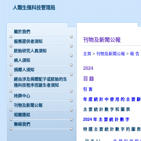
人類生殖科技管理局
關於我們
刊物及新聞公報
服務提供者須知
胚胎研究人員須知
主頁
>
刊物及新聞公報
>
報 告
病人須知
2024
捐贈人須知
目 錄
經由涉及捐贈配子或胚胎的生
殖科技程序而誕生者須知
引 言
持牌中心
年 度 統 計 中 使 用 的 主 要 辭
刊物及新聞公報
主 要 統 計 數 字 和 圖 表
相關連結
2024 年 主 要 統 計 數 字
聯絡我們
特 選 主 要 統 計 數 字 的 圖 表